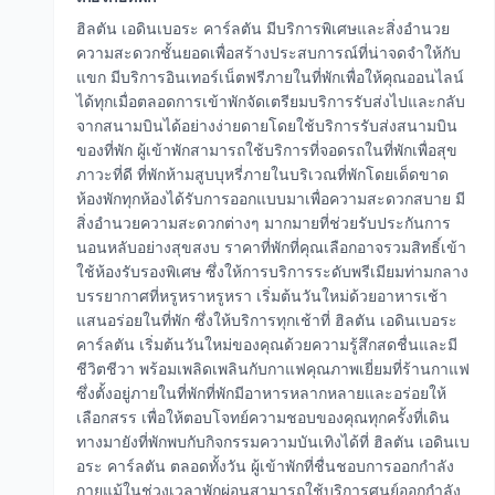
ฮิลตัน เอดินเบอระ คาร์ลตัน มีบริการพิเศษและสิ่งอำนวย
ความสะดวกชั้นยอดเพื่อสร้างประสบการณ์ที่น่าจดจำให้กับ
แขก มีบริการอินเทอร์เน็ตฟรีภายในที่พักเพื่อให้คุณออนไลน์
ได้ทุกเมื่อตลอดการเข้าพักจัดเตรียมบริการรับส่งไปและกลับ
จากสนามบินได้อย่างง่ายดายโดยใช้บริการรับส่งสนามบิน
ของที่พัก ผู้เข้าพักสามารถใช้บริการที่จอดรถในที่พักเพื่อสุข
ภาวะที่ดี ที่พักห้ามสูบบุหรี่ภายในบริเวณที่พักโดยเด็ดขาด
ห้องพักทุกห้องได้รับการออกแบบมาเพื่อความสะดวกสบาย มี
สิ่งอำนวยความสะดวกต่างๆ มากมายที่ช่วยรับประกันการ
นอนหลับอย่างสุขสงบ ราคาที่พักที่คุณเลือกอาจรวมสิทธิ์เข้า
ใช้ห้องรับรองพิเศษ ซึ่งให้การบริการระดับพรีเมียมท่ามกลาง
บรรยากาศที่หรูหราหรูหรา เริ่มต้นวันใหม่ด้วยอาหารเช้า
แสนอร่อยในที่พัก ซึ่งให้บริการทุกเช้าที่ ฮิลตัน เอดินเบอระ
คาร์ลตัน เริ่มต้นวันใหม่ของคุณด้วยความรู้สึกสดชื่นและมี
ชีวิตชีวา พร้อมเพลิดเพลินกับกาแฟคุณภาพเยี่ยมที่ร้านกาแฟ
ซึ่งตั้งอยู่ภายในที่พักที่พักมีอาหารหลากหลายและอร่อยให้
เลือกสรร เพื่อให้ตอบโจทย์ความชอบของคุณทุกครั้งที่เดิน
ทางมายังที่พักพบกับกิจกรรมความบันเทิงได้ที่ ฮิลตัน เอดินเบ
อระ คาร์ลตัน ตลอดทั้งวัน ผู้เข้าพักที่ชื่นชอบการออกกำลัง
กายแม้ในช่วงเวลาพักผ่อนสามารถใช้บริการศูนย์ออกกำลัง