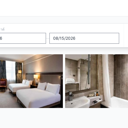
อาต์
—