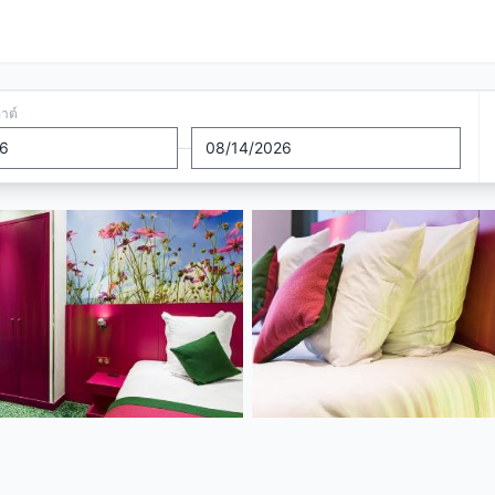
อาต์
—