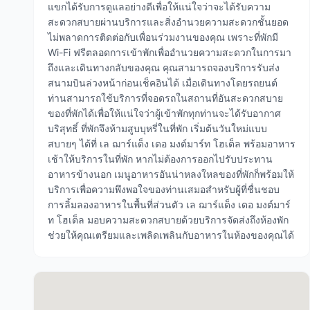
แขกได้รับการดูแลอย่างดีเพื่อให้แน่ใจว่าจะได้รับความ
สะดวกสบายผ่านบริการและสิ่งอำนวยความสะดวกชั้นยอด
ไม่พลาดการติดต่อกับเพื่อนร่วมงานของคุณ เพราะที่พักมี
Wi-Fi ฟรีตลอดการเข้าพักเพื่ออำนวยความสะดวกในการมา
ถึงและเดินทางกลับของคุณ คุณสามารถจองบริการรับส่ง
สนามบินล่วงหน้าก่อนเช็คอินได้ เมื่อเดินทางโดยรถยนต์
ท่านสามารถใช้บริการที่จอดรถในสถานที่อันสะดวกสบาย
ของที่พักได้เพื่อให้แน่ใจว่าผู้เข้าพักทุกท่านจะได้รับอากาศ
บริสุทธิ์ ที่พักจึงห้ามสูบบุหรี่ในที่พัก เริ่มต้นวันใหม่แบบ
สบายๆ ได้ที่ เล ฌาร์แด็ง เดอ มงต์มาร์ท โฮเต็ล พร้อมอาหาร
เช้าให้บริการในที่พัก หากไม่ต้องการออกไปรับประทาน
อาหารข้างนอก เมนูอาหารอันน่าหลงใหลของที่พักก็พร้อมให้
บริการเพื่อความพึงพอใจของท่านเสมอสำหรับผู้ที่ชื่นชอบ
การลิ้มลองอาหารในพื้นที่ส่วนตัว เล ฌาร์แด็ง เดอ มงต์มาร์
ท โฮเต็ล มอบความสะดวกสบายด้วยบริการจัดส่งถึงห้องพัก
ช่วยให้คุณเตรียมและเพลิดเพลินกับอาหารในห้องของคุณได้