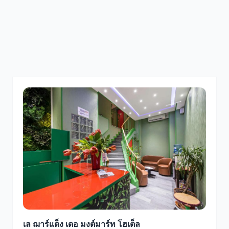
เล ฌาร์แด็ง เดอ มงต์มาร์ท โฮเต็ล