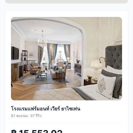
โรงแรมแฟร์มอนท์ เวียร์ ยาไซเท่น
9.1 คะแนน · 37 รีวิว