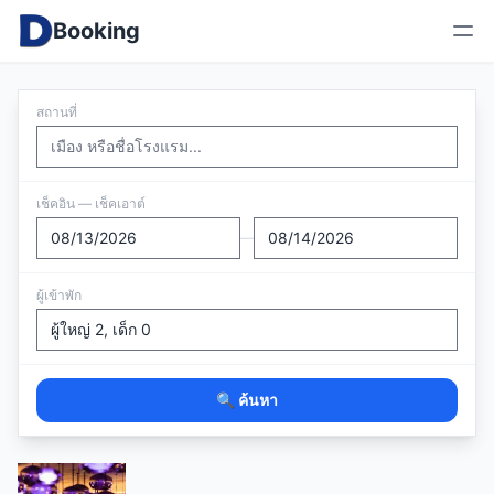
Booking
สถานที่
เช็คอิน — เช็คเอาต์
—
ผู้เข้าพัก
🔍 ค้นหา