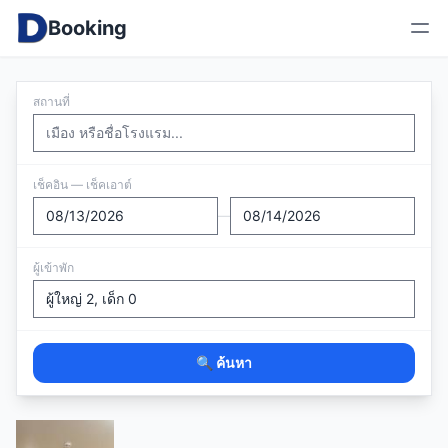
Booking
สถานที่
เช็คอิน — เช็คเอาต์
—
ผู้เข้าพัก
🔍 ค้นหา