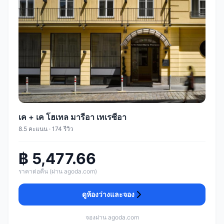
เค + เค โฮเทล มารีอา เทเรซีอา
8.5 คะแนน · 174 รีวิว
฿ 5,477.66
ราคาต่อคืน (ผ่าน agoda.com)
ดูห้องว่างและจอง
จองผ่าน agoda.com