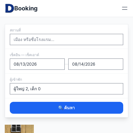
Booking
สถานที่
เช็คอิน — เช็คเอาต์
—
ผู้เข้าพัก
🔍 ค้นหา