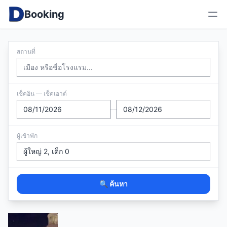
Booking
สถานที่
เช็คอิน — เช็คเอาต์
—
ผู้เข้าพัก
🔍 ค้นหา