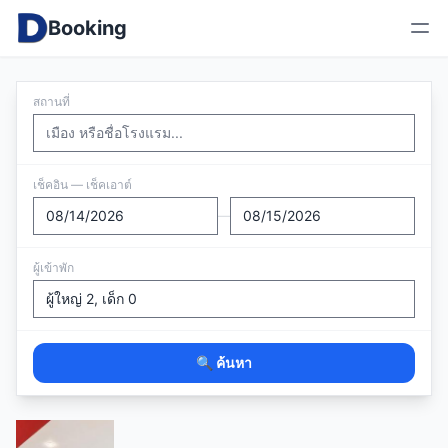
Booking
สถานที่
เช็คอิน — เช็คเอาต์
—
ผู้เข้าพัก
🔍 ค้นหา