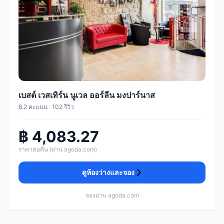
เบสต์ เวสเทิร์น นูเวล ออร์ลีน มงปาร์นาส
8.2 คะแนน · 102 รีวิว
฿ 4,083.27
ราคาต่อคืน (ผ่าน agoda.com)
ดูห้องว่างและจอง
จองผ่าน agoda.com