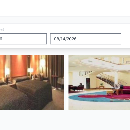
อาต์
—