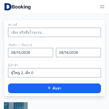
Booking
สถานที่
เช็คอิน — เช็คเอาต์
—
ผู้เข้าพัก
🔍 ค้นหา