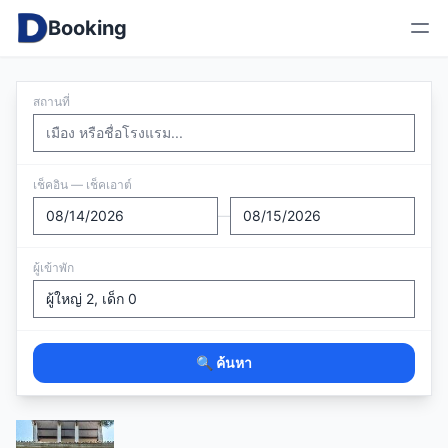
Booking
สถานที่
เช็คอิน — เช็คเอาต์
—
ผู้เข้าพัก
🔍 ค้นหา