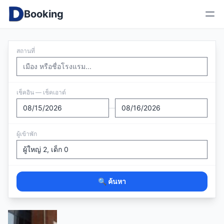
Booking
สถานที่
เช็คอิน — เช็คเอาต์
—
ผู้เข้าพัก
🔍 ค้นหา