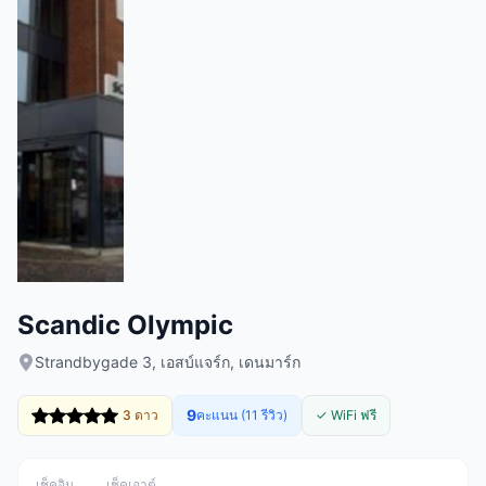
Scandic Olympic
Strandbygade 3, เอสบ์แจร์ก, เดนมาร์ก
9
3 ดาว
คะแนน (11 รีวิว)
✓ WiFi ฟรี
เช็คอิน
เช็คเอาต์