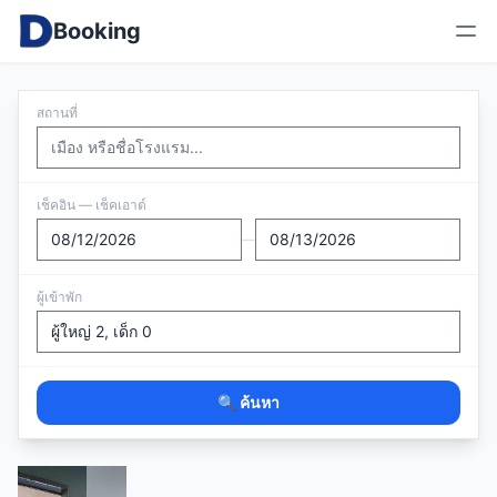
Booking
สถานที่
เช็คอิน — เช็คเอาต์
—
ผู้เข้าพัก
🔍 ค้นหา