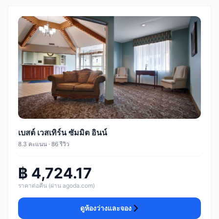
เบสต์ เวสเทิร์น ซัมมิต อินน์
8.3 คะแนน · 86 รีวิว
฿ 4,724.17
ราคาต่อคืน (ผ่าน agoda.com)
ดูห้องว่างและจอง