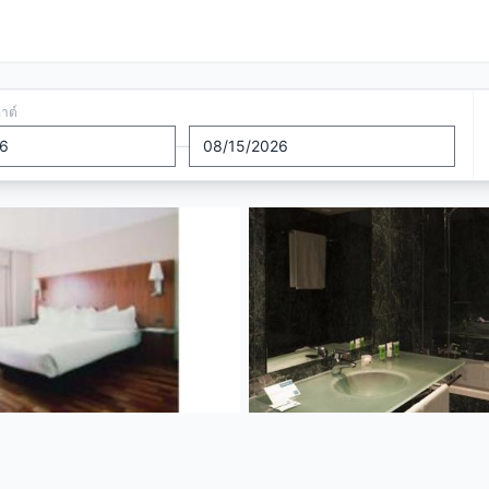
อาต์
—