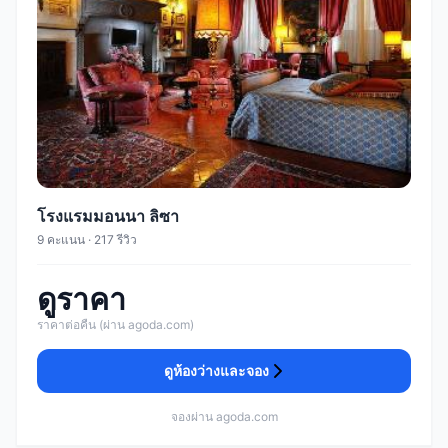
โรงแรมมอนนา ลิซา
9 คะแนน · 217 รีวิว
ดูราคา
ราคาต่อคืน (ผ่าน agoda.com)
ดูห้องว่างและจอง
จองผ่าน agoda.com