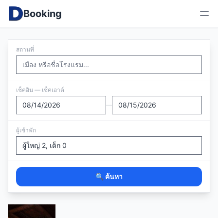
Booking
สถานที่
เช็คอิน — เช็คเอาต์
—
ผู้เข้าพัก
🔍 ค้นหา