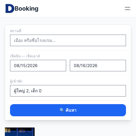
Booking
สถานที่
เช็คอิน — เช็คเอาต์
—
ผู้เข้าพัก
🔍 ค้นหา