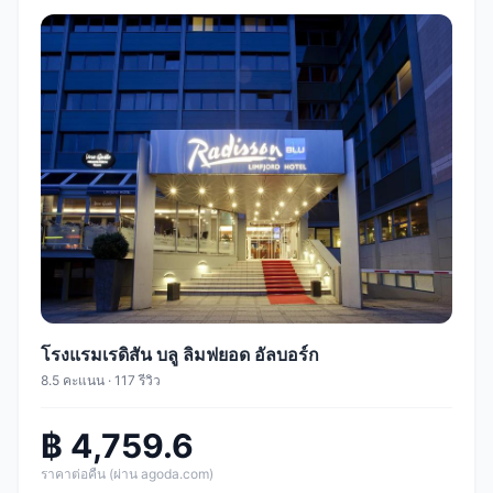
โรงแรมเรดิสัน บลู ลิมฟยอด อัลบอร์ก
8.5 คะแนน · 117 รีวิว
฿ 4,759.6
ราคาต่อคืน (ผ่าน agoda.com)