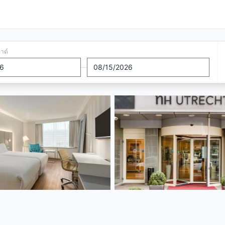
อาต์
—