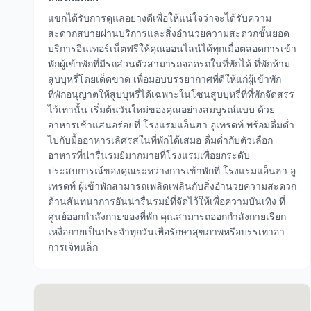
แขกได้รับการดูแลอย่างดีเพื่อให้แน่ใจว่าจะได้รับความ
สะดวกสบายผ่านบริการและสิ่งอำนวยความสะดวกชั้นยอด
บริการอินเทอร์เน็ตฟรีให้คุณออนไลน์ได้ทุกเมื่อตลอดการเข้า
พักผู้เข้าพักที่มีรถส่วนตัวสามารถจอดรถในที่พักได้ ที่พักห้าม
สูบบุหรี่โดยเด็ดขาด เพื่อมอบบรรยากาศที่ดีให้แก่ผู้เข้าพัก
ที่พักอนุญาตให้สูบบุหรี่ได้เฉพาะในโซนสูบบุหรี่ที่ที่พักจัดสรร
ไว้เท่านั้น เริ่มต้นวันใหม่ของคุณอย่างสมบูรณ์แบบ ด้วย
อาหารเช้าแสนอร่อยที่ โรงแรมแอ็นฮา อูเทรดท์ พร้อมดื่มด่ำ
ไปกับมื้ออาหารเลิศรสในที่พักได้เสมอ ดื่มด่ำกับตัวเลือก
อาหารที่น่ารื่นรมย์มากมายที่โรงแรมเพื่อยกระดับ
ประสบการณ์ของคุณระหว่างการเข้าพักที่ โรงแรมแอ็นฮา อู
เทรดท์ ผู้เข้าพักสามารถเพลิดเพลินกับสิ่งอำนวยความสะดวก
ด้านสันทนาการอันน่ารื่นรมย์ที่จัดไว้ให้เพื่อความบันเทิง ที่
ศูนย์ออกกำลังกายของที่พัก คุณสามารถออกกำลังกายเรียก
เหงื่อกายเป็นประจำทุกวันเพื่อรักษาสุขภาพหรือบรรเทาอา
การเจ็ทแล็ก