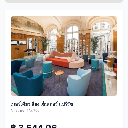
เมอร์เคียว ลียง เซ็นเตอร์ แปร์รัช
8 คะแนน · 184 รีวิว
฿ 3,544.06