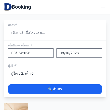
Booking
สถานที่
เช็คอิน — เช็คเอาต์
—
ผู้เข้าพัก
🔍 ค้นหา