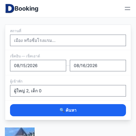
Booking
สถานที่
เช็คอิน — เช็คเอาต์
—
ผู้เข้าพัก
🔍 ค้นหา