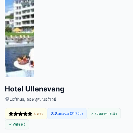
Hotel Ullensvang
Lofthus, ลอฟทุส, นอร์เวย์
8.8
4 ดาว
คะแนน (21 รีวิว)
✓ รวมอาหารเช้า
✓ WiFi ฟรี