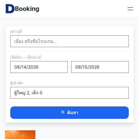
Booking
สถานที่
เช็คอิน — เช็คเอาต์
—
ผู้เข้าพัก
🔍 ค้นหา