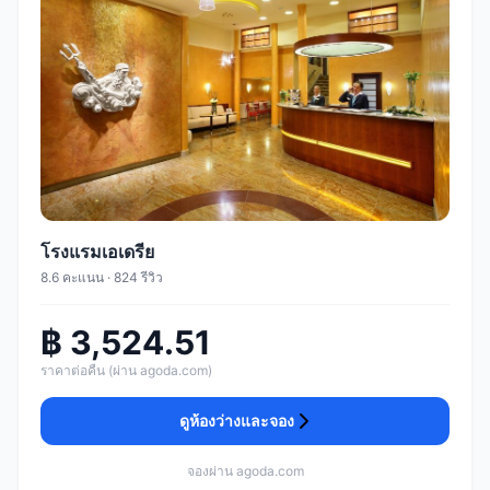
โรงแรมเอเดรีย
8.6 คะแนน · 824 รีวิว
฿ 3,524.51
ราคาต่อคืน (ผ่าน agoda.com)
ดูห้องว่างและจอง
จองผ่าน agoda.com