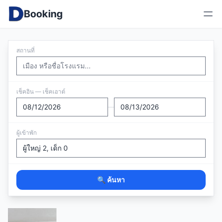
Booking
สถานที่
เช็คอิน — เช็คเอาต์
—
ผู้เข้าพัก
🔍 ค้นหา