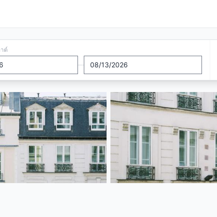
อาต์
—