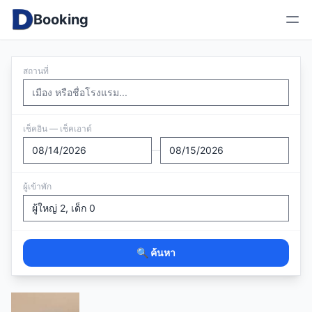
Booking
สถานที่
เช็คอิน — เช็คเอาต์
—
ผู้เข้าพัก
🔍 ค้นหา