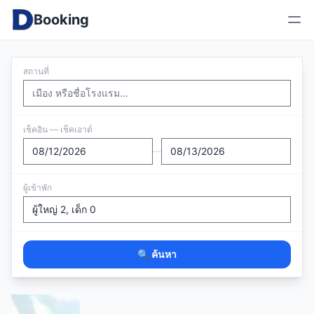
Booking
สถานที่
เช็คอิน — เช็คเอาต์
—
ผู้เข้าพัก
🔍 ค้นหา