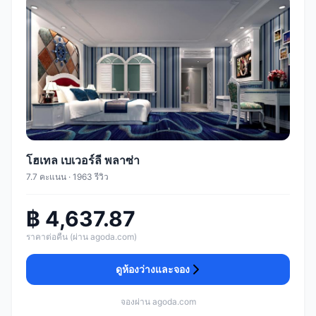
โฮเทล เบเวอร์ลี พลาซ่า
7.7 คะแนน · 1963 รีวิว
฿ 4,637.87
ราคาต่อคืน (ผ่าน agoda.com)
ดูห้องว่างและจอง
จองผ่าน agoda.com