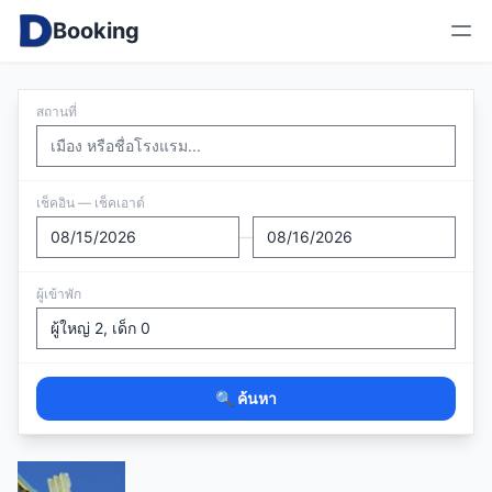
Booking
สถานที่
เช็คอิน — เช็คเอาต์
—
ผู้เข้าพัก
🔍 ค้นหา