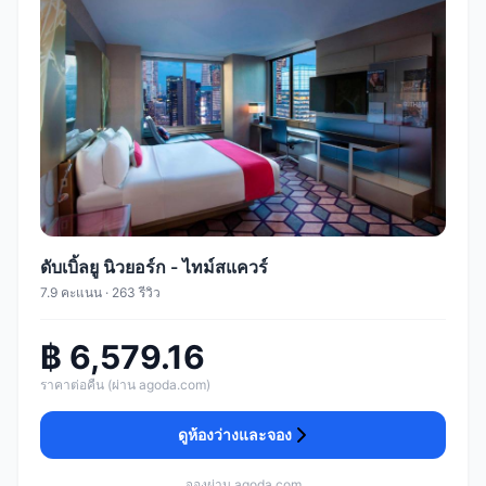
ดับเบิ้ลยู นิวยอร์ก - ไทม์สแควร์
7.9 คะแนน · 263 รีวิว
฿ 6,579.16
ราคาต่อคืน (ผ่าน agoda.com)
ดูห้องว่างและจอง
จองผ่าน agoda.com