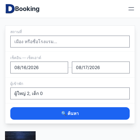
Booking
สถานที่
เช็คอิน — เช็คเอาต์
—
ผู้เข้าพัก
🔍 ค้นหา