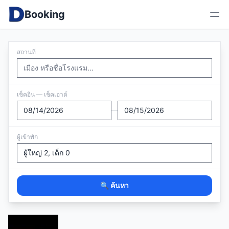
Booking
สถานที่
เช็คอิน — เช็คเอาต์
—
ผู้เข้าพัก
🔍 ค้นหา