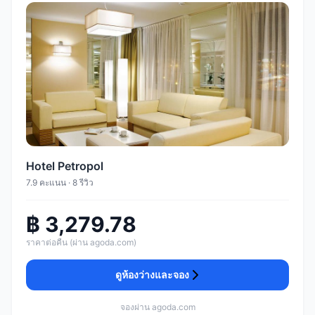
Hotel Petropol
7.9 คะแนน · 8 รีวิว
฿ 3,279.78
ราคาต่อคืน (ผ่าน agoda.com)
ดูห้องว่างและจอง
จองผ่าน agoda.com