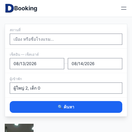
Booking
สถานที่
เช็คอิน — เช็คเอาต์
—
ผู้เข้าพัก
🔍 ค้นหา