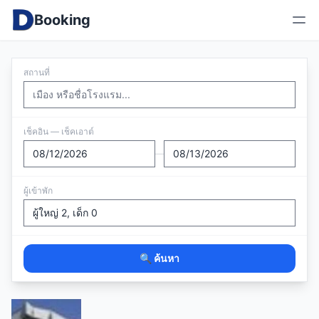
Booking
สถานที่
เช็คอิน — เช็คเอาต์
—
ผู้เข้าพัก
🔍 ค้นหา