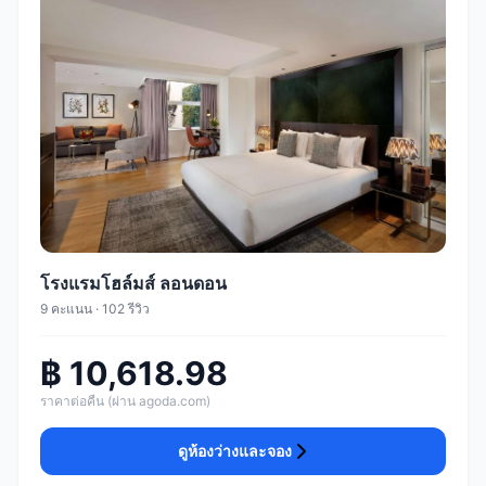
โรงแรมโฮล์มส์ ลอนดอน
9 คะแนน · 102 รีวิว
฿ 10,618.98
ราคาต่อคืน (ผ่าน agoda.com)
ดูห้องว่างและจอง