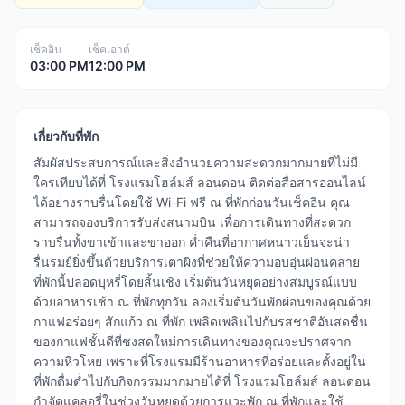
เช็คอิน
เช็คเอาต์
03:00 PM
12:00 PM
เกี่ยวกับที่พัก
สัมผัสประสบการณ์และสิ่งอำนวยความสะดวกมากมายที่ไม่มี
ใครเทียบได้ที่ โรงแรมโฮล์มส์ ลอนดอน ติดต่อสื่อสารออนไลน์
ได้อย่างราบรื่นโดยใช้ Wi-Fi ฟรี ณ ที่พักก่อนวันเช็คอิน คุณ
สามารถจองบริการรับส่งสนามบิน เพื่อการเดินทางที่สะดวก
ราบรื่นทั้งขาเข้าและขาออก ค่ำคืนที่อากาศหนาวเย็นจะน่า
รื่นรมย์ยิ่งขึ้นด้วยบริการเตาผิงที่ช่วยให้ความอบอุ่นผ่อนคลาย
ที่พักนี้ปลอดบุหรี่โดยสิ้นเชิง เริ่มต้นวันหยุดอย่างสมบูรณ์แบบ
ด้วยอาหารเช้า ณ ที่พักทุกวัน ลองเริ่มต้นวันพักผ่อนของคุณด้วย
กาแฟอร่อยๆ สักแก้ว ณ ที่พัก เพลิดเพลินไปกับรสชาติอันสดชื่น
ของกาแฟชั้นดีที่ชงสดใหม่การเดินทางของคุณจะปราศจาก
ความหิวโหย เพราะที่โรงแรมมีร้านอาหารที่อร่อยและตั้งอยู่ใน
ที่พักดื่มด่ำไปกับกิจกรรมมากมายได้ที่ โรงแรมโฮล์มส์ ลอนดอน
กำจัดแคลอรี่ในช่วงวันหยุดด้วยการแวะพัก ณ ที่พักและใช้