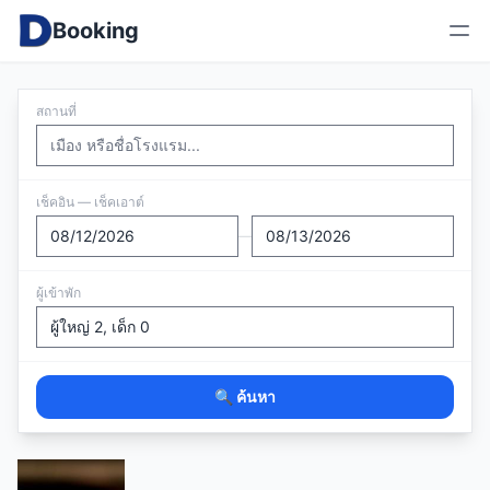
Booking
สถานที่
เช็คอิน — เช็คเอาต์
—
ผู้เข้าพัก
🔍 ค้นหา