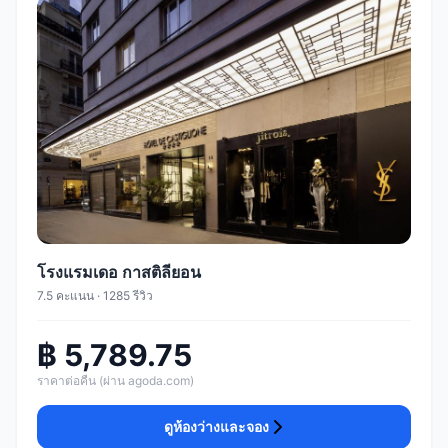
โรงแรมเดอ กาสติลียอน
7.5 คะแนน · 1285 รีวิว
฿ 5,789.75
ราคาต่อคืน (ผ่าน agoda.com)
ดูห้องว่างและจอง