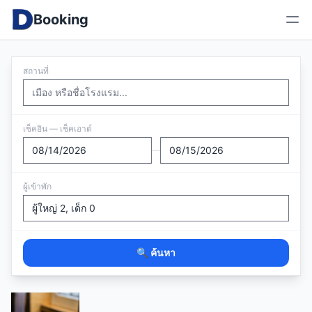
Booking
สถานที่
เช็คอิน — เช็คเอาต์
—
ผู้เข้าพัก
🔍 ค้นหา