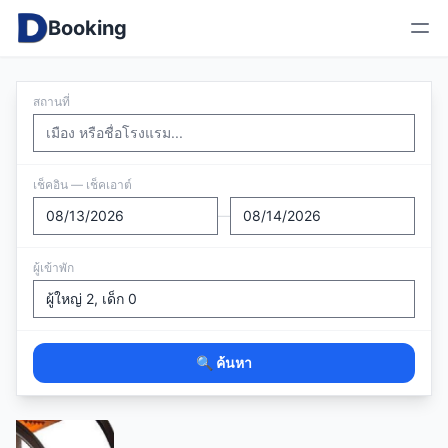
Booking
สถานที่
เช็คอิน — เช็คเอาต์
—
ผู้เข้าพัก
🔍 ค้นหา