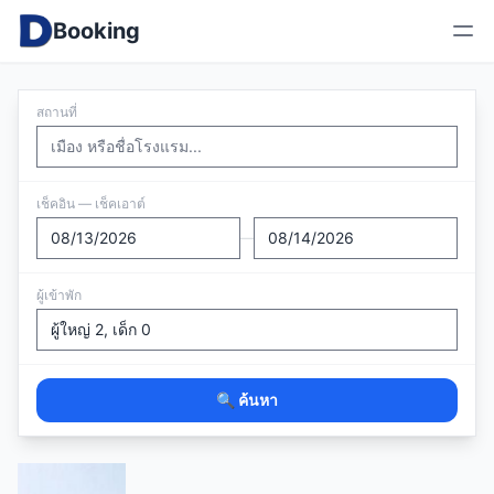
Booking
สถานที่
เช็คอิน — เช็คเอาต์
—
ผู้เข้าพัก
🔍 ค้นหา