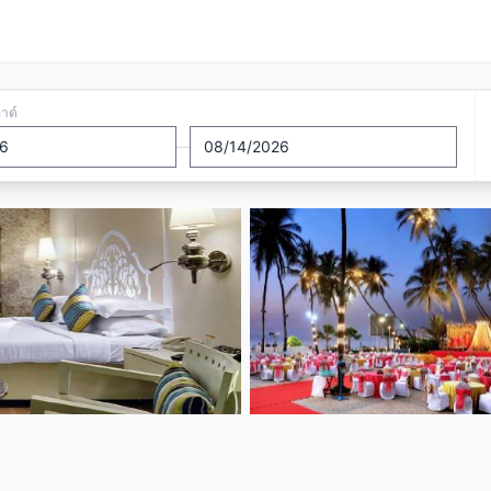
อาต์
—