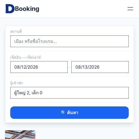
Booking
สถานที่
เช็คอิน — เช็คเอาต์
—
ผู้เข้าพัก
🔍 ค้นหา