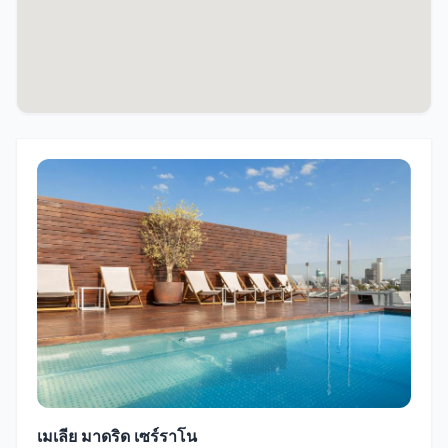
เมเลีย มาดริด เซร์ราโน