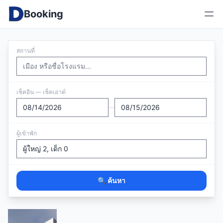
Booking
สถานที่
เช็คอิน — เช็คเอาต์
—
ผู้เข้าพัก
🔍 ค้นหา