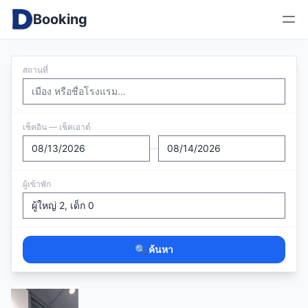
Booking
สถานที่
เช็คอิน — เช็คเอาต์
—
ผู้เข้าพัก
🔍 ค้นหา