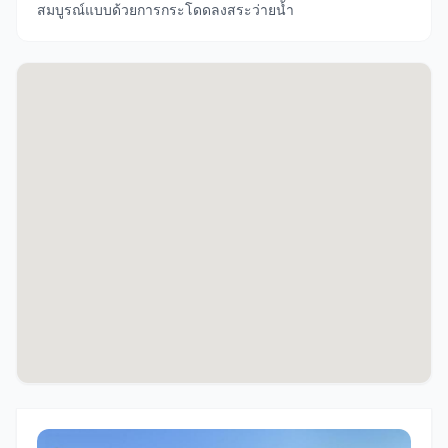
สมบูรณ์แบบด้วยการกระโดดลงสระว่ายน้ำ