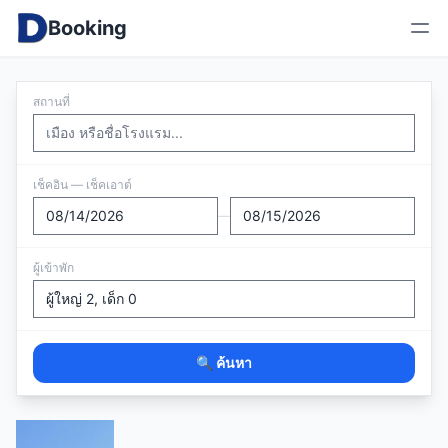
Booking
สถานที่
เช็คอิน — เช็คเอาต์
—
ผู้เข้าพัก
🔍 ค้นหา