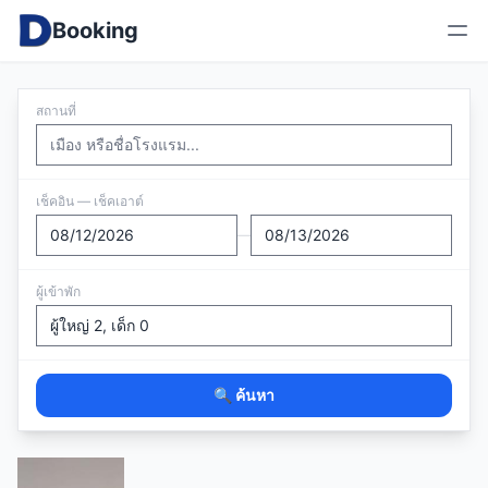
Booking
สถานที่
เช็คอิน — เช็คเอาต์
—
ผู้เข้าพัก
🔍 ค้นหา