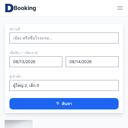
Booking
สถานที่
เช็คอิน — เช็คเอาต์
—
ผู้เข้าพัก
🔍 ค้นหา