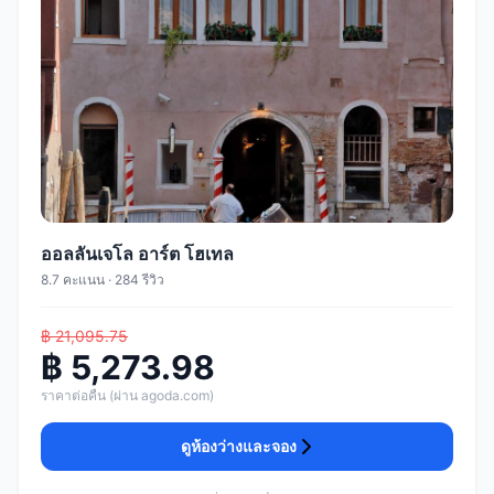
ออลลันเจโล อาร์ต โฮเทล
8.7 คะแนน · 284 รีวิว
฿ 21,095.75
฿ 5,273.98
ราคาต่อคืน (ผ่าน agoda.com)
ดูห้องว่างและจอง