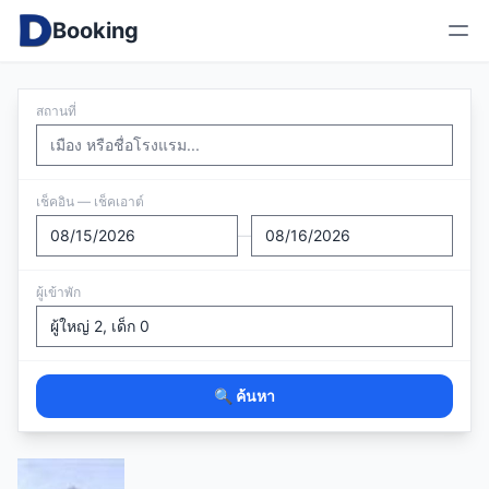
Booking
สถานที่
เช็คอิน — เช็คเอาต์
—
ผู้เข้าพัก
🔍 ค้นหา