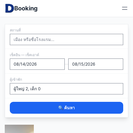
Booking
สถานที่
เช็คอิน — เช็คเอาต์
—
ผู้เข้าพัก
🔍 ค้นหา