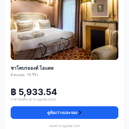
ชาโตบรอองด์ โอแตล
8 คะแนน · 70 รีวิว
฿ 5,933.54
ราคาต่อคืน (ผ่าน agoda.com)
ดูห้องว่างและจอง
จองผ่าน agoda.com