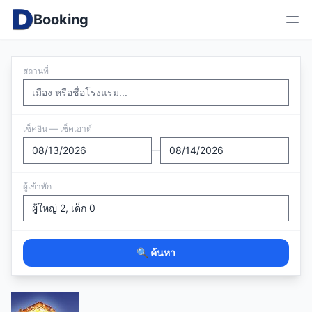
Booking
สถานที่
เช็คอิน — เช็คเอาต์
—
ผู้เข้าพัก
🔍 ค้นหา