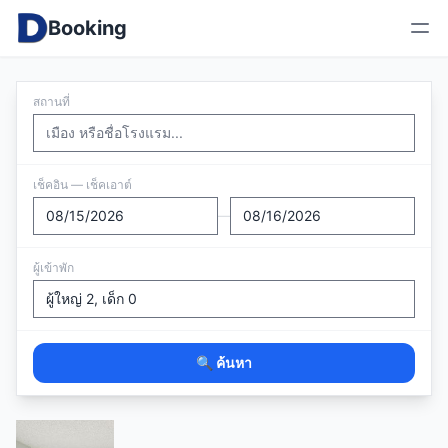
Booking
สถานที่
เช็คอิน — เช็คเอาต์
—
ผู้เข้าพัก
🔍 ค้นหา