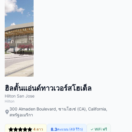
ฮิลตั้นแอ่นด์ทาวเวอร์สโฮเต็ล
Hilton San Jose
Hilton
300 Almaden Boulevard, ซานโฮเซ่ (CA), California,
สหรัฐอเมริกา
8.3
4 ดาว
คะแนน (49 รีวิว)
✓ WiFi ฟรี