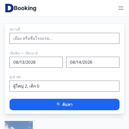
Booking
สถานที่
เช็คอิน — เช็คเอาต์
—
ผู้เข้าพัก
🔍 ค้นหา