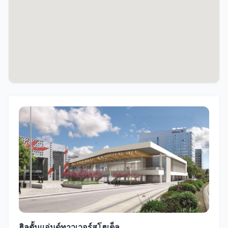
ฮิลตั้นแอ่นด์ทาวเวอร์สโฮเต็ล