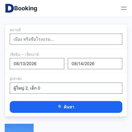
Booking
สถานที่
เช็คอิน — เช็คเอาต์
—
ผู้เข้าพัก
🔍 ค้นหา