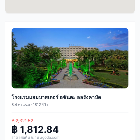
โรงแรมแอมบาสเดอร์ อชันตะ ออรังคาบัด
8.4 คะแนน · 1812 รีวิว
฿ 2,321.52
฿ 1,812.84
ราคาต่อคืน (ผ่าน agoda.com)