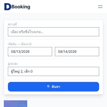
Booking
สถานที่
เช็คอิน — เช็คเอาต์
—
ผู้เข้าพัก
🔍 ค้นหา