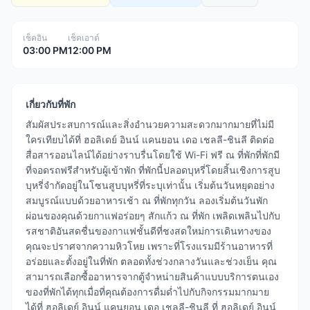
เช็คอิน
เช็คเอาต์
03:00 PM
12:00 PM
เกี่ยวกับที่พัก
สัมผัสประสบการณ์และสิ่งอำนวยความสะดวกมากมายที่ไม่มี
ใครเทียบได้ที่ ฮอลิเดย์ อินน์ แคนยอน เดอ เชลลี-ชินลี ติดต่อ
สื่อสารออนไลน์ได้อย่างราบรื่นโดยใช้ Wi-Fi ฟรี ณ ที่พักที่พักมี
ที่จอดรถฟรีสำหรับผู้เข้าพัก ที่พักนี้ปลอดบุหรี่โดยสิ้นเชิงการสูบ
บุหรี่จำกัดอยู่ในโซนสูบบุหรี่ที่ระบุเท่านั้น เริ่มต้นวันหยุดอย่าง
สมบูรณ์แบบด้วยอาหารเช้า ณ ที่พักทุกวัน ลองเริ่มต้นวันพัก
ผ่อนของคุณด้วยกาแฟอร่อยๆ สักแก้ว ณ ที่พัก เพลิดเพลินไปกับ
รสชาติอันสดชื่นของกาแฟชั้นดีที่ชงสดใหม่การเดินทางของ
คุณจะปราศจากความหิวโหย เพราะที่โรงแรมมีร้านอาหารที่
อร่อยและตั้งอยู่ในที่พัก ตลอดทั้งช่วงกลางวันและช่วงเย็น คุณ
สามารถเลือกซื้ออาหารจากตู้จำหน่ายสินค้าแบบบริการตนเอง
ของที่พักได้ทุกเมื่อที่คุณต้องการดื่มด่ำไปกับกิจกรรมมากมาย
ได้ที่ ฮอลิเดย์ อินน์ แคนยอน เดอ เชลลี-ชินลี ที่ ฮอลิเดย์ อินน์