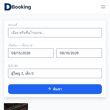
Booking
สถานที่
เช็คอิน — เช็คเอาต์
—
ผู้เข้าพัก
🔍 ค้นหา