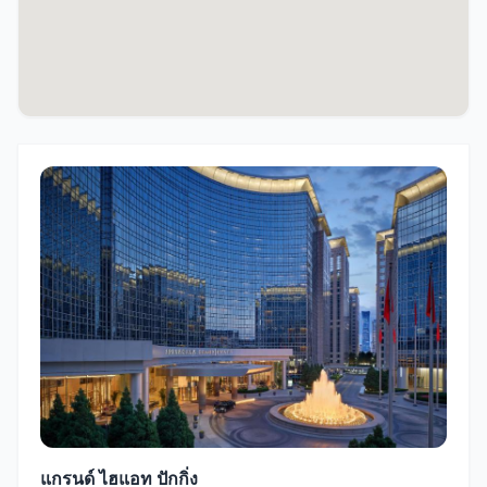
แกรนด์ ไฮแอท ปักกิ่ง