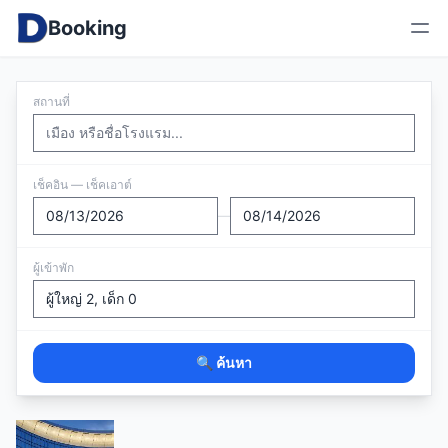
Booking
สถานที่
เช็คอิน — เช็คเอาต์
—
ผู้เข้าพัก
🔍 ค้นหา