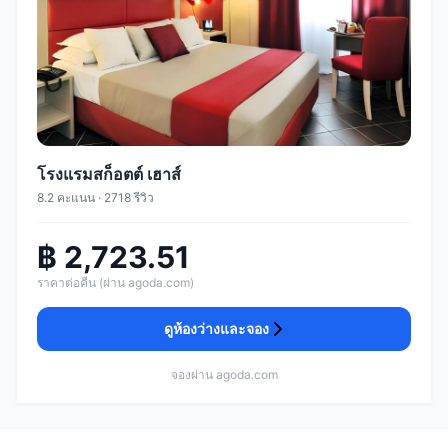
โรงแรมสก็อตต์ เฮาส์
8.2 คะแนน · 2718 รีวิว
฿ 2,723.51
ราคาต่อคืน (ผ่าน agoda.com)
ดูห้องว่างและจอง
จองผ่าน agoda.com