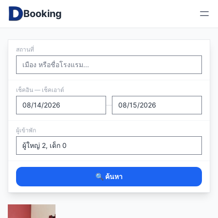
Booking
สถานที่
เช็คอิน — เช็คเอาต์
—
ผู้เข้าพัก
🔍 ค้นหา