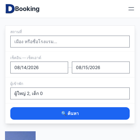
Booking
สถานที่
เช็คอิน — เช็คเอาต์
—
ผู้เข้าพัก
🔍 ค้นหา